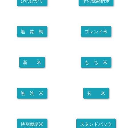
ひのひかり
その他銘柄米
無 銘 柄
ブレンド米
新 米
も ち 米
無 洗 米
玄 米
特別栽培米
スタンドパック